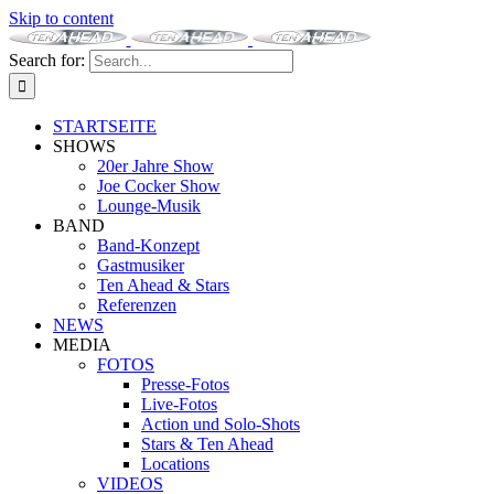
Skip to content
Search for:
STARTSEITE
SHOWS
20er Jahre Show
Joe Cocker Show
Lounge-Musik
BAND
Band-Konzept
Gastmusiker
Ten Ahead & Stars
Referenzen
NEWS
MEDIA
FOTOS
Presse-Fotos
Live-Fotos
Action und Solo-Shots
Stars & Ten Ahead
Locations
VIDEOS