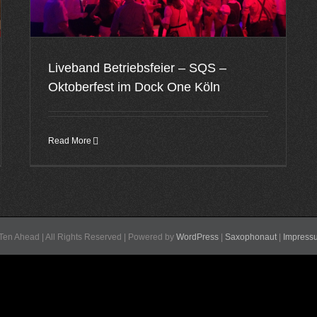
Liveband Betriebsfeier – SQS –
Oktoberfest im Dock One Köln
Read More
Ten Ahead | All Rights Reserved | Powered by
WordPress
|
Saxophonaut
|
Impress