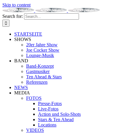
Skip to content
Search for:
STARTSEITE
SHOWS
20er Jahre Show
Joe Cocker Show
Lounge-Musik
BAND
Band-Konzept
Gastmusiker
Ten Ahead & Stars
Referenzen
NEWS
MEDIA
FOTOS
Presse-Fotos
Live-Fotos
Action und Solo-Shots
Stars & Ten Ahead
Locations
VIDEOS