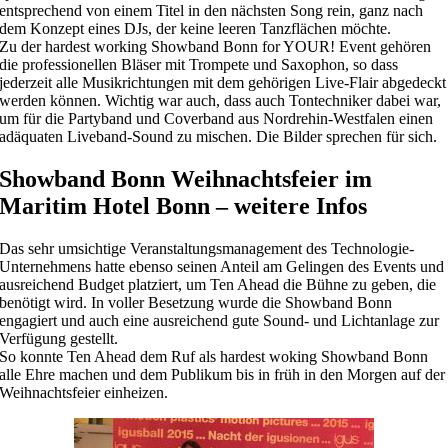
entsprechend von einem Titel in den nächsten Song rein, ganz nach
dem Konzept eines DJs, der keine leeren Tanzflächen möchte.
Zu der hardest working Showband Bonn for YOUR! Event gehören
die professionellen Bläser mit Trompete und Saxophon, so dass
jederzeit alle Musikrichtungen mit dem gehörigen Live-Flair abgedeckt
werden können. Wichtig war auch, dass auch Tontechniker dabei war,
um für die Partyband und Coverband aus Nordrehin-Westfalen einen
adäquaten Liveband-Sound zu mischen. Die Bilder sprechen für sich.
Showband Bonn Weihnachtsfeier im
Maritim Hotel Bonn – weitere Infos
Das sehr umsichtige Veranstaltungsmanagement des Technologie-
Unternehmens hatte ebenso seinen Anteil am Gelingen des Events und
ausreichend Budget platziert, um Ten Ahead die Bühne zu geben, die
benötigt wird. In voller Besetzung wurde die Showband Bonn
engagiert und auch eine ausreichend gute Sound- und Lichtanlage zur
Verfügung gestellt.
So konnte Ten Ahead dem Ruf als hardest woking Showband Bonn
alle Ehre machen und dem Publikum bis in früh in den Morgen auf der
Weihnachtsfeier einheizen.