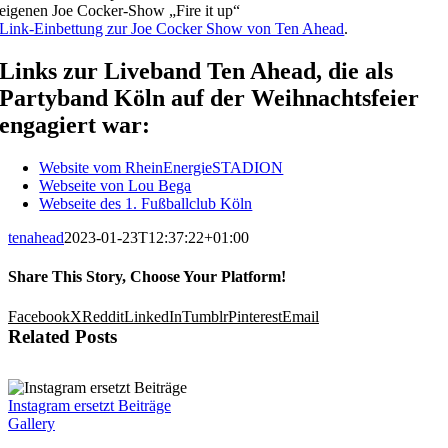
eigenen Joe Cocker-Show „Fire it up“
Link-Einbettung zur Joe Cocker Show von Ten Ahead
.
Links zur Liveband Ten Ahead, die als
Partyband Köln auf der Weihnachtsfeier
engagiert war:
Website vom RheinEnergieSTADION
Webseite von Lou Bega
Webseite des 1. Fußballclub Köln
tenahead
2023-01-23T12:37:22+01:00
Share This Story, Choose Your Platform!
Facebook
X
Reddit
LinkedIn
Tumblr
Pinterest
Email
Related Posts
Instagram ersetzt Beiträge
Gallery