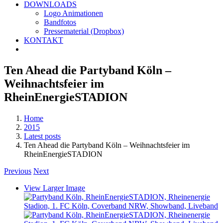
DOWNLOADS
Logo Animationen
Bandfotos
Pressematerial (Dropbox)
KONTAKT
Ten Ahead die Partyband Köln –
Weihnachtsfeier im
RheinEnergieSTADION
Home
2015
Latest posts
Ten Ahead die Partyband Köln – Weihnachtsfeier im
RheinEnergieSTADION
Previous
Next
View Larger Image