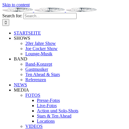
Skip to content
Search for:
STARTSEITE
SHOWS
20er Jahre Show
Joe Cocker Show
Lounge-Musik
BAND
Band-Konzept
Gastmusiker
Ten Ahead & Stars
Referenzen
NEWS
MEDIA
FOTOS
Presse-Fotos
Live-Fotos
Action und Solo-Shots
Stars & Ten Ahead
Locations
VIDEOS