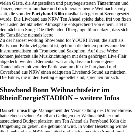
vielen Gäste, die Angestellten und partybegeisterten Tänzerinnen und
Tänzer, eine sehr familiäre und doch berauschende Weihnachtsparty
statt, die von der
Partyband Köln
musikalisch gekonnt Szene gesetzt
wurde. Die Liveband aus NRW Ten Ahead spielte dabei frei von fixen
Set-Listen der aktuellen Atmosphäre entsprechend von einem Titel in
den nächsten Song. Die fließenden Übergänge führen dazu, dass sich
die Tanzfläche niemals leerte.
Zu der hardest working Showband for YOUR! Event, die auch als
Partyband Köln viel gebucht ist, gehören die beiden professionellen
Instrumentalisten mit Trompete und Saxophon. Auf diese Weise
können jederzeit alle Musikrichtungen mit dem gehörigen Live-Flair
abgedeckt werden. Elementar war auch, dass auch ein eigener
Tontechniker mit von der Partie war, um für die Partyband und
Coverband aus NRW einen adäquaten Liveband-Sound zu mischen.
Die Bilder, die in den Beitrag eingebettet sind, sprechen für sich.
Showband Bonn Weihnachtsfeier im
RheinEnergieSTADION – weitere Infos
Das sehr umsichtige Management der Veranstaltung des Unternehmens
hatte ebenso seinen Anteil am Gelingen der Weihnachtsfeier und
ausreichend Budget platziert, um Ten Ahead als Partyband Köln die
Umgebung zu geben, die gebraucht wird. In voller Besetzung wurde
die Liveband aus NRW engagiert und auch eine prima Sound- und