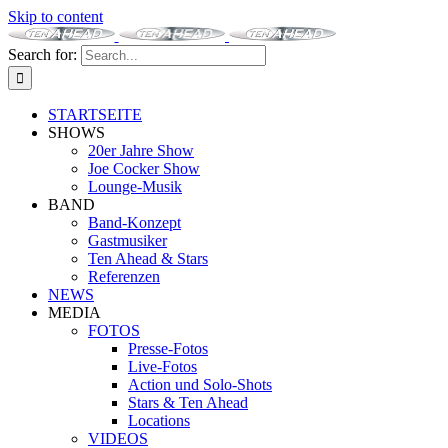
Skip to content
Search for:
STARTSEITE
SHOWS
20er Jahre Show
Joe Cocker Show
Lounge-Musik
BAND
Band-Konzept
Gastmusiker
Ten Ahead & Stars
Referenzen
NEWS
MEDIA
FOTOS
Presse-Fotos
Live-Fotos
Action und Solo-Shots
Stars & Ten Ahead
Locations
VIDEOS