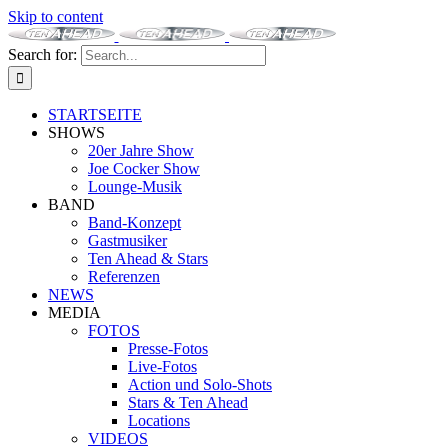
Skip to content
Search for:
STARTSEITE
SHOWS
20er Jahre Show
Joe Cocker Show
Lounge-Musik
BAND
Band-Konzept
Gastmusiker
Ten Ahead & Stars
Referenzen
NEWS
MEDIA
FOTOS
Presse-Fotos
Live-Fotos
Action und Solo-Shots
Stars & Ten Ahead
Locations
VIDEOS