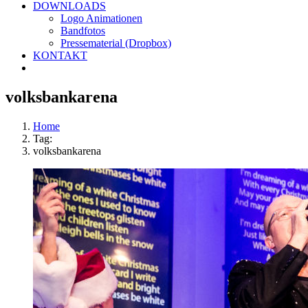
DOWNLOADS
Logo Animationen
Bandfotos
Pressematerial (Dropbox)
KONTAKT
volksbankarena
Home
Tag:
volksbankarena