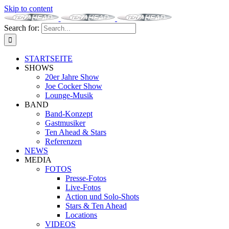
Skip to content
Search for:
STARTSEITE
SHOWS
20er Jahre Show
Joe Cocker Show
Lounge-Musik
BAND
Band-Konzept
Gastmusiker
Ten Ahead & Stars
Referenzen
NEWS
MEDIA
FOTOS
Presse-Fotos
Live-Fotos
Action und Solo-Shots
Stars & Ten Ahead
Locations
VIDEOS