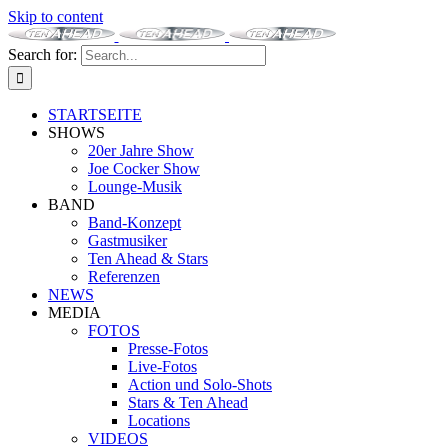
Skip to content
Search for:
STARTSEITE
SHOWS
20er Jahre Show
Joe Cocker Show
Lounge-Musik
BAND
Band-Konzept
Gastmusiker
Ten Ahead & Stars
Referenzen
NEWS
MEDIA
FOTOS
Presse-Fotos
Live-Fotos
Action und Solo-Shots
Stars & Ten Ahead
Locations
VIDEOS