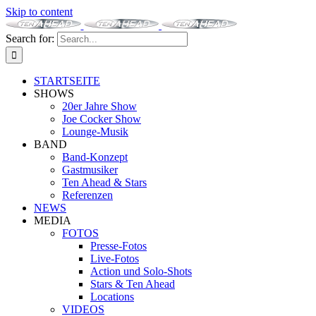
Skip to content
Search for:
STARTSEITE
SHOWS
20er Jahre Show
Joe Cocker Show
Lounge-Musik
BAND
Band-Konzept
Gastmusiker
Ten Ahead & Stars
Referenzen
NEWS
MEDIA
FOTOS
Presse-Fotos
Live-Fotos
Action und Solo-Shots
Stars & Ten Ahead
Locations
VIDEOS