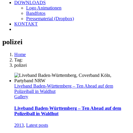
DOWNLOADS
Logo Animationen
Bandfotos
Pressematerial (Dropbox)
KONTAKT
polizei
Home
Tag:
polizei
Liveband Baden-Württemberg – Ten Ahead auf dem
Polizeiball in Waldhut
Gallery
Liveband Baden-Württemberg – Ten Ahead auf dem
Polizeiball in Waldhut
2013
,
Latest posts