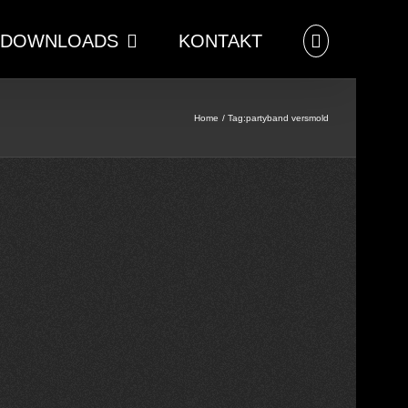
DOWNLOADS
KONTAKT
Home
Tag:
partyband versmold