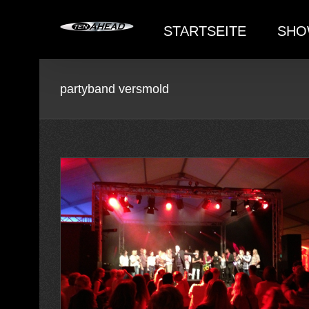
Skip
to
STARTSEITE
SHO
content
partyband versmold
inert mit