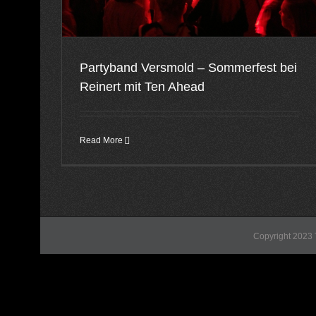
Partyband Versmold – Sommerfest bei
Reinert mit Ten Ahead
Read More
Copyright 2023 