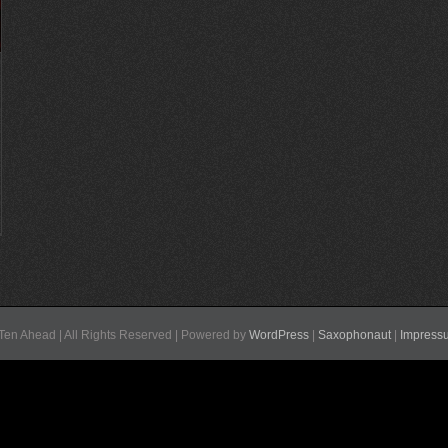
Ten Ahead | All Rights Reserved | Powered by
WordPress
|
Saxophonaut
|
Impress