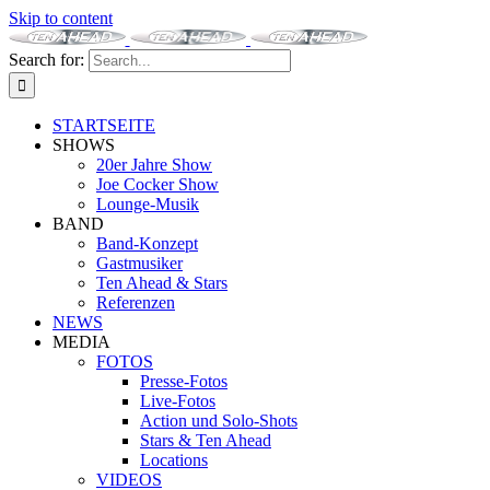
Skip to content
Search for:
STARTSEITE
SHOWS
20er Jahre Show
Joe Cocker Show
Lounge-Musik
BAND
Band-Konzept
Gastmusiker
Ten Ahead & Stars
Referenzen
NEWS
MEDIA
FOTOS
Presse-Fotos
Live-Fotos
Action und Solo-Shots
Stars & Ten Ahead
Locations
VIDEOS