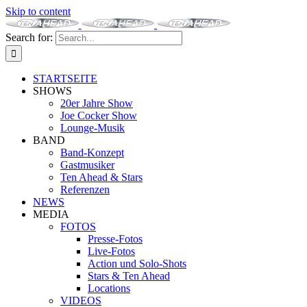
Skip to content
Search for:
STARTSEITE
SHOWS
20er Jahre Show
Joe Cocker Show
Lounge-Musik
BAND
Band-Konzept
Gastmusiker
Ten Ahead & Stars
Referenzen
NEWS
MEDIA
FOTOS
Presse-Fotos
Live-Fotos
Action und Solo-Shots
Stars & Ten Ahead
Locations
VIDEOS