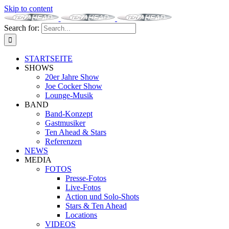
Skip to content
Search for:
STARTSEITE
SHOWS
20er Jahre Show
Joe Cocker Show
Lounge-Musik
BAND
Band-Konzept
Gastmusiker
Ten Ahead & Stars
Referenzen
NEWS
MEDIA
FOTOS
Presse-Fotos
Live-Fotos
Action und Solo-Shots
Stars & Ten Ahead
Locations
VIDEOS