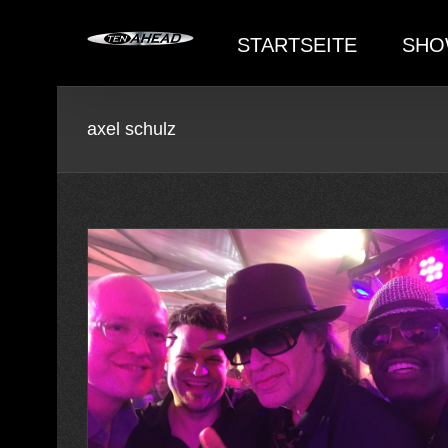
Skip
to
STARTSEITE
SHO
content
axel schulz
ki mit Ten