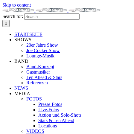
Skip to content
Search for:
STARTSEITE
SHOWS
20er Jahre Show
Joe Cocker Show
Lounge-Musik
BAND
Band-Konzept
Gastmusiker
Ten Ahead & Stars
Referenzen
NEWS
MEDIA
FOTOS
Presse-Fotos
Live-Fotos
Action und Solo-Shots
Stars & Ten Ahead
Locations
VIDEOS