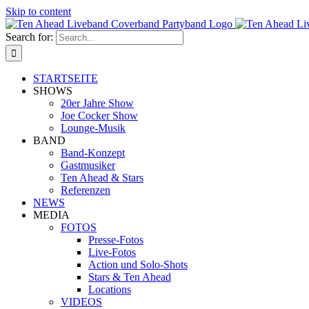
Skip to content
Search for:
STARTSEITE
SHOWS
20er Jahre Show
Joe Cocker Show
Lounge-Musik
BAND
Band-Konzept
Gastmusiker
Ten Ahead & Stars
Referenzen
NEWS
MEDIA
FOTOS
Presse-Fotos
Live-Fotos
Action und Solo-Shots
Stars & Ten Ahead
Locations
VIDEOS