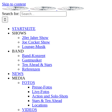
Skip to content
Search for:
STARTSEITE
SHOWS
20er Jahre Show
Joe Cocker Show
Lounge-Musik
BAND
Band-Konzept
Gastmusiker
Ten Ahead & Stars
Referenzen
NEWS
MEDIA
FOTOS
Presse-Fotos
Live-Fotos
Action und Solo-Shots
Stars & Ten Ahead
Locations
VIDEOS