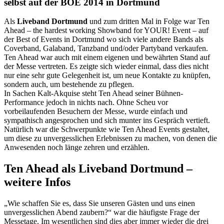
selbst auf der BOE 2014 in Dortmund
Als
Liveband Dortmund
und zum dritten Mal in Folge war Ten
Ahead – the hardest working Showband for YOUR! Event – auf
der Best of Events in Dortmund wo sich viele andere Bands als
Coverband, Galaband, Tanzband und/oder Partyband verkaufen.
Ten Ahead war auch mit einem eigenen und bewährten Stand auf
der Messe vertreten. Es zeigte sich wieder einmal, dass dies nicht
nur eine sehr gute Gelegenheit ist, um neue Kontakte zu knüpfen,
sondern auch, um bestehende zu pflegen.
In Sachen Kalt-Akquise steht Ten Ahead seiner Bühnen-
Performance jedoch in nichts nach. Ohne Scheu vor
vorbeilaufenden Besuchern der Messe, wurde einfach und
sympathisch angesprochen und sich munter ins Gespräch vertieft.
Natürlich war die Schwerpunkte wie Ten Ahead Events gestaltet,
um diese zu unvergesslichen Erlebnissen zu machen, von denen die
Anwesenden noch länge zehren und erzählen.
Ten Ahead als Liveband Dortmund –
weitere Infos
„Wie schaffen Sie es, dass Sie unseren Gästen und uns einen
unvergesslichen Abend zaubern?“ war die häufigste Frage der
Messetage. Im wesentlichen sind dies aber immer wieder die drei