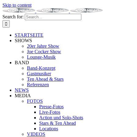
Skip to content
Search for:
STARTSEITE
SHOWS
20er Jahre Show
Joe Cocker Show
Lounge-Musik
BAND
Band-Konzept
Gastmusiker
Ten Ahead & Stars
Referenzen
NEWS
MEDIA
FOTOS
Presse-Fotos
Live-Fotos
Action und Solo-Shots
Stars & Ten Ahead
Locations
VIDEOS