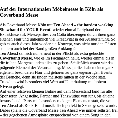
Auf der Internationalen Möbelmesse in Köln als
Coverband Messe
Als Coverband Messe Köln trat
Ten Ahead – the hardest working
Showband for YOUR Event!
wieder einmal Partyband der
Extraklasse auf. Messeparties von Cotta überzeugen durch ihren ganz
eigenen Flair und unheimlich viel Kreativität in der Ausgestaltung. So
gab es auch dieses Jahr wieder ein Konzept, was nicht nur den Gästen
sondern auch bei der Band großen Anklang fand.
Ten Ahead sah sich nun erneut in der Pflicht als extra gebuchte
Coverband Messe
, wie es im Fachjargon heißt, wieder einmal bis in
die frühen Morgenstunden alles zu geben. Schließlich waren wir das
prägende Element der Veranstaltung. Messeparties haben einen ganz
eigenen, besonderen Flair und gehören zu ganz eigenartigen Events
der Branche, denn sie finden meistens mitten in der Woche statt.
Trotzdem wird besonders viel Wert auf Unterhaltung mit hohem
Niveau gelegt.
Auf einer relativen kleinen Bühne auf dem Messestand fand für alle
Sponsoren, Angestellte, Partner und Tanzwütige von jung bis alt eine
berauschende Party mit besonders rockigen Elementen statt, die von
Ten Ahead als Rock-Band musikalisch perfekt in Szene gesetzt wurde.
Dabei spielte die Coverband Messe Ten Ahead wie immer setlisten-frei
– der gegebenen Atmosphäre entsprechend von einem Song in den