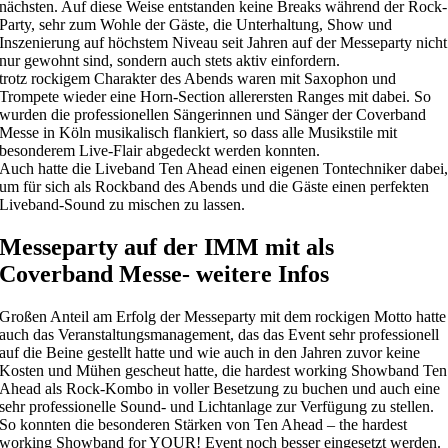
nächsten. Auf diese Weise entstanden keine Breaks während der Rock-
Party, sehr zum Wohle der Gäste, die Unterhaltung, Show und
Inszenierung auf höchstem Niveau seit Jahren auf der Messeparty nicht
nur gewohnt sind, sondern auch stets aktiv einfordern.
trotz rockigem Charakter des Abends waren mit Saxophon und
Trompete wieder eine Horn-Section allerersten Ranges mit dabei. So
wurden die professionellen Sängerinnen und Sänger der Coverband
Messe in Köln musikalisch flankiert, so dass alle Musikstile mit
besonderem Live-Flair abgedeckt werden konnten.
Auch hatte die Liveband Ten Ahead einen eigenen Tontechniker dabei
um für sich als Rockband des Abends und die Gäste einen perfekten
Liveband-Sound zu mischen zu lassen.
Messeparty auf der IMM mit als
Coverband Messe- weitere Infos
Großen Anteil am Erfolg der Messeparty mit dem rockigen Motto hatte
auch das Veranstaltungsmanagement, das das Event sehr professionell
auf die Beine gestellt hatte und wie auch in den Jahren zuvor keine
Kosten und Mühen gescheut hatte, die hardest working Showband Ten
Ahead als Rock-Kombo in voller Besetzung zu buchen und auch eine
sehr professionelle Sound- und Lichtanlage zur Verfügung zu stellen.
So konnten die besonderen Stärken von Ten Ahead – the hardest
working Showband for YOUR! Event noch besser eingesetzt werden.